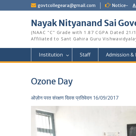
Skip
govtcollegeara@gmail.com
Notice-
A
to
content
Nayak Nityanand Sai Gove
(NAAC "C" Grade with 1.87 CGPA Dated 21/
Affiliated to Sant Gahira Guru Vishwavidyal
Institution
Staff
Admission & 
Ozone Day
ओज़ोन परत संरक्षण दिवस प्रतिवेदन 16/09/2017