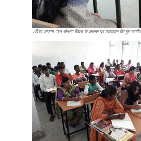
-/विश्व ओज़ोन परत संरक्षण दिवस के अवसर पर व्याख्यान देते हुए महाविद