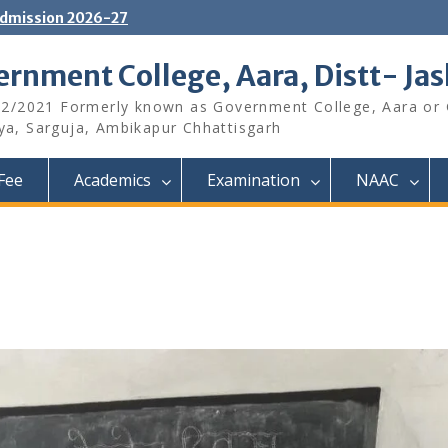
dmission 2026-27
rnment College, Aara, Distt- Ja
12/2021 Formerly known as Government College, Aara or
aya, Sarguja, Ambikapur Chhattisgarh
Fee
Academics
Examination
NAAC