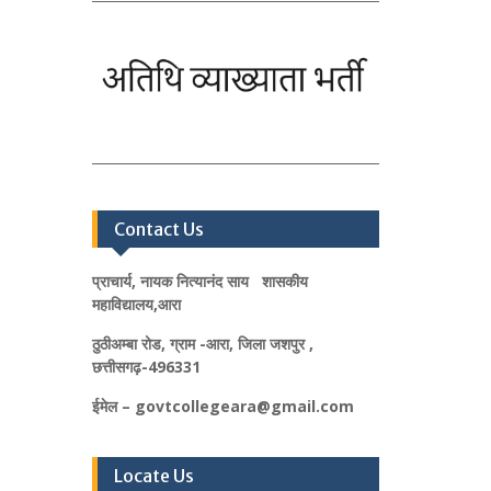
Contact Us
प्राचार्य, नायक नित्यानंद साय शासकीय
महाविद्यालय,आरा
ठुठीअम्बा रोड, ग्राम -आरा, जिला जशपुर ,
छत्तीसगढ़-496331
ईमेल – govtcollegeara@gmail.com
Locate Us