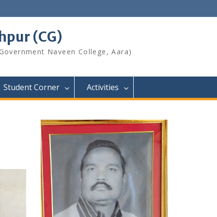
shpur (CG)
 Government Naveen College, Aara)
Student Corner
Activities