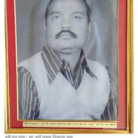
भूमि दान दाता - स्व. श्री नायक नित्यानंद साय