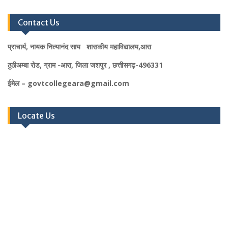
Contact Us
प्राचार्य, नायक नित्यानंद साय शासकीय महाविद्यालय,आरा
ठुठीअम्बा रोड, ग्राम -आरा, जिला जशपुर , छत्तीसगढ़-496331
ईमेल – govtcollegeara@gmail.com
Locate Us