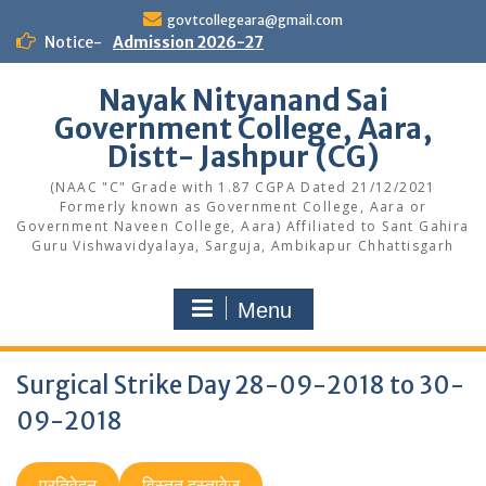
Skip
govtcollegeara@gmail.com
to
Notice-
Admission 2026-27
content
Nayak Nityanand Sai
Government College, Aara,
Distt- Jashpur (CG)
(NAAC "C" Grade with 1.87 CGPA Dated 21/12/2021
Formerly known as Government College, Aara or
Government Naveen College, Aara) Affiliated to Sant Gahira
Guru Vishwavidyalaya, Sarguja, Ambikapur Chhattisgarh
Menu
Surgical Strike Day 28-09-2018 to 30-
09-2018
प्रतिवेदन
विस्तृत दस्तावेज़