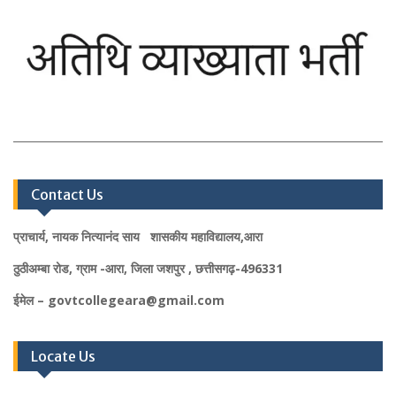
Contact Us
प्राचार्य, नायक नित्यानंद साय शासकीय महाविद्यालय,आरा
ठुठीअम्बा रोड, ग्राम -आरा, जिला जशपुर , छत्तीसगढ़-496331
ईमेल – govtcollegeara@gmail.com
Locate Us