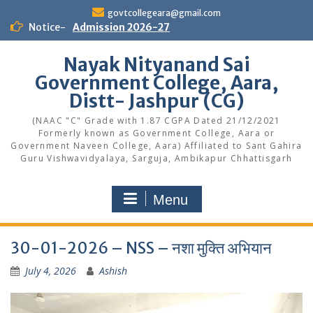
Skip
govtcollegeara@gmail.com
to
Notice-
Admission 2026-27
content
Nayak Nityanand Sai
Government College, Aara,
Distt- Jashpur (CG)
(NAAC "C" Grade with 1.87 CGPA Dated 21/12/2021
Formerly known as Government College, Aara or
Government Naveen College, Aara) Affiliated to Sant Gahira
Guru Vishwavidyalaya, Sarguja, Ambikapur Chhattisgarh
Menu
30-01-2026 – NSS – नशा मुक्ति अभियान
July 4, 2026
Ashish