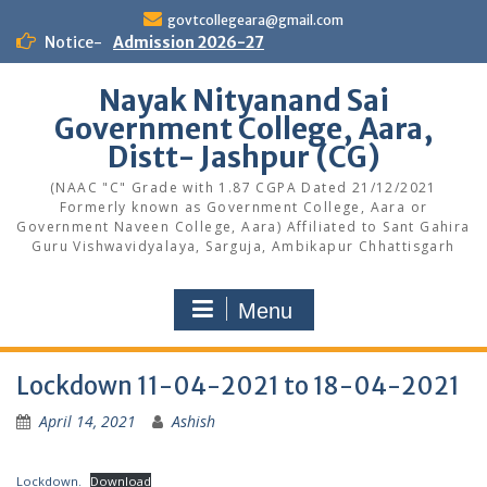
Skip
govtcollegeara@gmail.com
to
Notice-
Admission 2026-27
content
Nayak Nityanand Sai
Government College, Aara,
Distt- Jashpur (CG)
(NAAC "C" Grade with 1.87 CGPA Dated 21/12/2021
Formerly known as Government College, Aara or
Government Naveen College, Aara) Affiliated to Sant Gahira
Guru Vishwavidyalaya, Sarguja, Ambikapur Chhattisgarh
Menu
Lockdown 11-04-2021 to 18-04-2021
April 14, 2021
Ashish
Lockdown.
Download