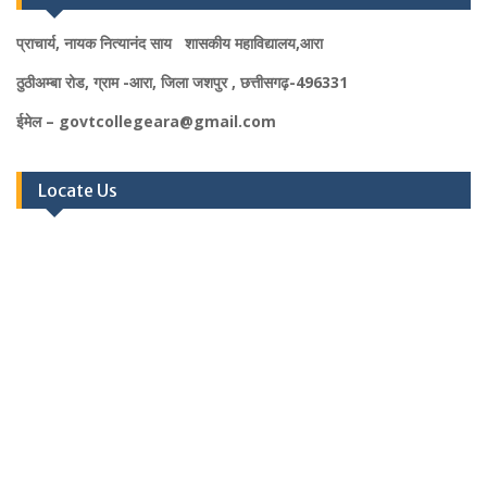
प्राचार्य, नायक नित्यानंद साय शासकीय महाविद्यालय,आरा
ठुठीअम्बा रोड, ग्राम -आरा, जिला जशपुर , छत्तीसगढ़-496331
ईमेल – govtcollegeara@gmail.com
Locate Us