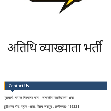
Contact Us
प्राचार्य, नायक नित्यानंद साय शासकीय महाविद्यालय,आरा
ठुठीअम्बा रोड, ग्राम -आरा, जिला जशपुर , छत्तीसगढ़-496331