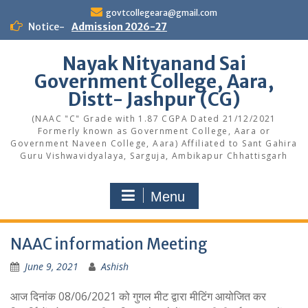
Skip
govtcollegeara@gmail.com
to
Notice-
Admission 2026-27
content
Nayak Nityanand Sai
Government College, Aara,
Distt- Jashpur (CG)
(NAAC "C" Grade with 1.87 CGPA Dated 21/12/2021
Formerly known as Government College, Aara or
Government Naveen College, Aara) Affiliated to Sant Gahira
Guru Vishwavidyalaya, Sarguja, Ambikapur Chhattisgarh
Menu
NAAC information Meeting
June 9, 2021
Ashish
आज दिनांक 08/06/2021 को गुगल मीट द्वारा मीटिंग आयोजित कर