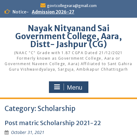
Skip
govtcollegeara@gmail.com
to
Notice-
Admission 2026-27
content
Nayak Nityanand Sai
Government College, Aara,
Distt- Jashpur (CG)
(NAAC "C" Grade with 1.87 CGPA Dated 21/12/2021
Formerly known as Government College, Aara or
Government Naveen College, Aara) Affiliated to Sant Gahira
Guru Vishwavidyalaya, Sarguja, Ambikapur Chhattisgarh
Menu
Category:
Scholarship
Post matric Scholarship 2021-22
October 31, 2021