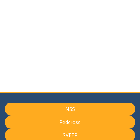
NSS
Redcross
SVEEP