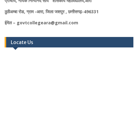
प्राचार्य, नायक नित्यानंद साय शासकीय महाविद्यालय,आरा
ठुठीअम्बा रोड, ग्राम -आरा, जिला जशपुर , छत्तीसगढ़-496331
ईमेल – govtcollegeara@gmail.com
Locate Us